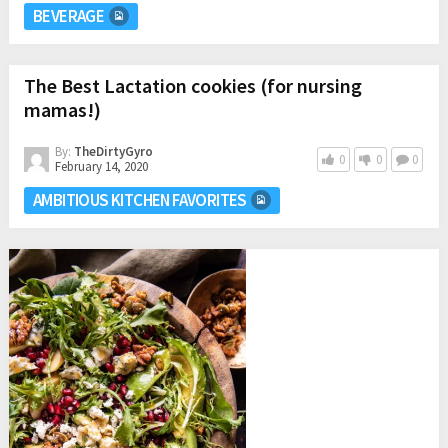
BEVERAGE
The Best Lactation cookies (for nursing
mamas!)
By:
TheDirtyGyro
0
0
0
February 14, 2020
AMBITIOUS KITCHEN FAVORITES