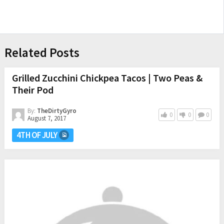
Related Posts
Grilled Zucchini Chickpea Tacos | Two Peas &
Their Pod
By:
TheDirtyGyro
0
0
0
August 7, 2017
4TH OF JULY