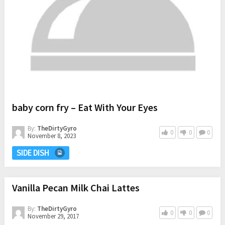
baby corn fry – Eat With Your Eyes
By:
TheDirtyGyro
0
0
0
November 8, 2023
SIDE DISH
Vanilla Pecan Milk Chai Lattes
By:
TheDirtyGyro
0
0
0
November 29, 2017