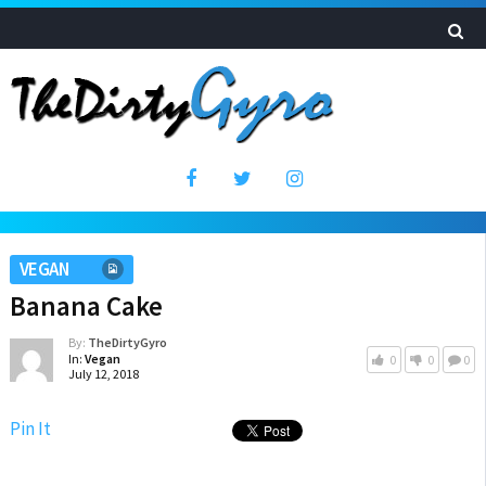
VEGAN
Banana Cake
By:
TheDirtyGyro
In:
Vegan
0
0
0
July 12, 2018
Pin It