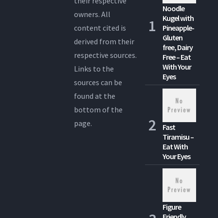
their respective
Noodle
owners. All
Kugel with
content cited is
Pineapple-
Gluten
derived from their
free, Dairy
respective sources.
Free – Eat
With Your
Links to the
Eyes
sources can be
found at the
bottom of the
page.
Fast
Tiramisu –
Eat With
Your Eyes
Figure
Friendly