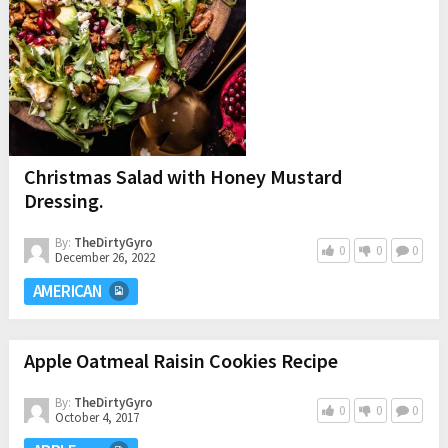
Christmas Salad with Honey Mustard
Dressing.
By:
TheDirtyGyro
0
0
0
December 26, 2022
AMERICAN
Apple Oatmeal Raisin Cookies Recipe
By:
TheDirtyGyro
0
0
0
October 4, 2017