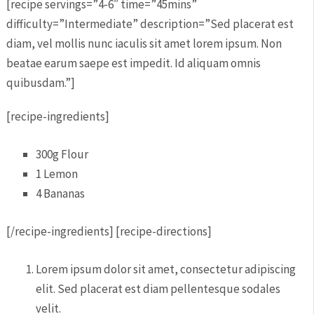
[recipe servings=”4-6″ time=”45mins”
difficulty=”Intermediate” description=”Sed placerat est
diam, vel mollis nunc iaculis sit amet lorem ipsum. Non
beatae earum saepe est impedit. Id aliquam omnis
quibusdam.”]
[recipe-ingredients]
300g Flour
1 Lemon
4 Bananas
[/recipe-ingredients] [recipe-directions]
Lorem ipsum dolor sit amet, consectetur adipiscing
elit. Sed placerat est diam pellentesque sodales
velit.